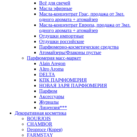
Всё для свечей
Масла эфирные
Масла-концентрат Грас, продажа от 3мл.
одного аромата + атомайзер
Масла-концентрат Европа, продажа от 3мл.
одного аромата + атомайзер
Отдушки импортные
Отдушки российские
Парфюмерно-косметические средства
Атомайзеры/Флаконы пустые
Парфюмерия масс-маркет
Alain Aregon
Altro Aroma
DELTA
КПК ПАРФЮМЕРИЯ
НОВАЯ ЗАРЯ ПАРФЮМЕРИЯ
Парфюм
Аксессуары
Журналы
Лицензия***
Декоративная косметика
BOURJOIS
CHAMBOR
Deoproce (Корея)
FARMSTAY