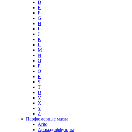
D
E
F
G
H
I
J
K
L
M
N
O
P
Q
R
S
T
U
V
X
Y
Z
Парфюмерные масла
Arito
Аромадиффузоры