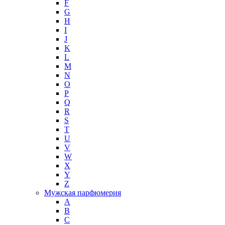
F
G
H
I
J
K
L
M
N
O
P
Q
R
S
T
U
V
W
X
Y
Z
Мужская парфюмерия
A
B
C