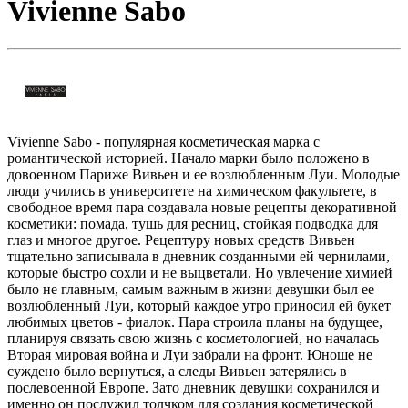
Vivienne Sabo
Vivienne Sabo - популярная косметическая марка с
романтической историей. Начало марки было положено в
довоенном Париже Вивьен и ее возлюбленным Луи. Молодые
люди учились в университете на химическом факультете, в
свободное время пара создавала новые рецепты декоративной
косметики: помада, тушь для ресниц, стойкая подводка для
глаз и многое другое. Рецептуру новых средств Вивьен
тщательно записывала в дневник созданными ей чернилами,
которые быстро сохли и не выцветали. Но увлечение химией
было не главным, самым важным в жизни девушки был ее
возлюбленный Луи, который каждое утро приносил ей букет
любимых цветов - фиалок. Пара строила планы на будущее,
планируя связать свою жизнь с косметологией, но началась
Вторая мировая война и Луи забрали на фронт. Юноше не
суждено было вернуться, а следы Вивьен затерялись в
послевоенной Европе. Зато дневник девушки сохранился и
именно он послужил толчком для создания косметической