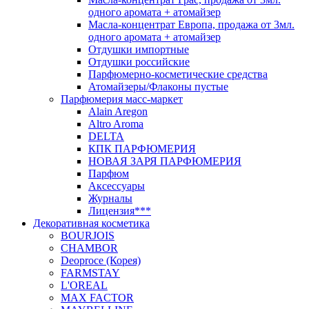
одного аромата + атомайзер
Масла-концентрат Европа, продажа от 3мл.
одного аромата + атомайзер
Отдушки импортные
Отдушки российские
Парфюмерно-косметические средства
Атомайзеры/Флаконы пустые
Парфюмерия масс-маркет
Alain Aregon
Altro Aroma
DELTA
КПК ПАРФЮМЕРИЯ
НОВАЯ ЗАРЯ ПАРФЮМЕРИЯ
Парфюм
Аксессуары
Журналы
Лицензия***
Декоративная косметика
BOURJOIS
CHAMBOR
Deoproce (Корея)
FARMSTAY
L'OREAL
MAX FACTOR