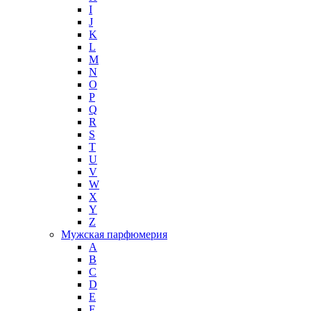
I
J
K
L
M
N
O
P
Q
R
S
T
U
V
W
X
Y
Z
Мужская парфюмерия
A
B
C
D
E
F