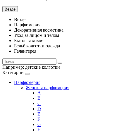
Везде
Везде
Парфюмерия
Декоративная косметика
Уход за лицом и телом
Бытовая химия
Бельё колготки одежда
Галантерея
Например:
детские колготки
Категории
Парфюмерия
Женская парфюмерия
A
B
C
D
E
F
G
H