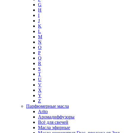
G
H
I
J
K
L
M
N
O
P
Q
R
S
T
U
V
X
Y
Z
Парфюмерные масла
Arito
Аромадиффузоры
Всё для свечей
Масла эфирные
Масла-концентрат Грас, продажа от 3мл.