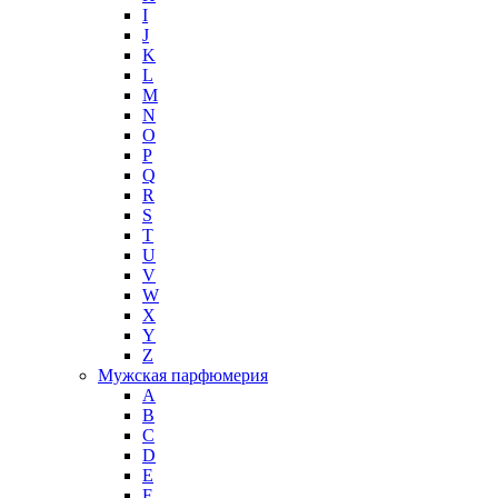
I
J
K
L
M
N
O
P
Q
R
S
T
U
V
W
X
Y
Z
Мужская парфюмерия
A
B
C
D
E
F