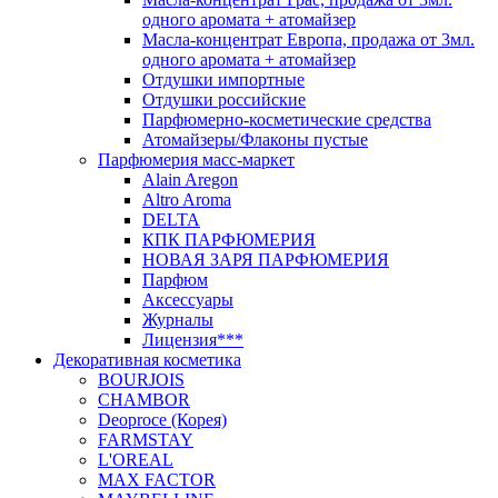
одного аромата + атомайзер
Масла-концентрат Европа, продажа от 3мл.
одного аромата + атомайзер
Отдушки импортные
Отдушки российские
Парфюмерно-косметические средства
Атомайзеры/Флаконы пустые
Парфюмерия масс-маркет
Alain Aregon
Altro Aroma
DELTA
КПК ПАРФЮМЕРИЯ
НОВАЯ ЗАРЯ ПАРФЮМЕРИЯ
Парфюм
Аксессуары
Журналы
Лицензия***
Декоративная косметика
BOURJOIS
CHAMBOR
Deoproce (Корея)
FARMSTAY
L'OREAL
MAX FACTOR