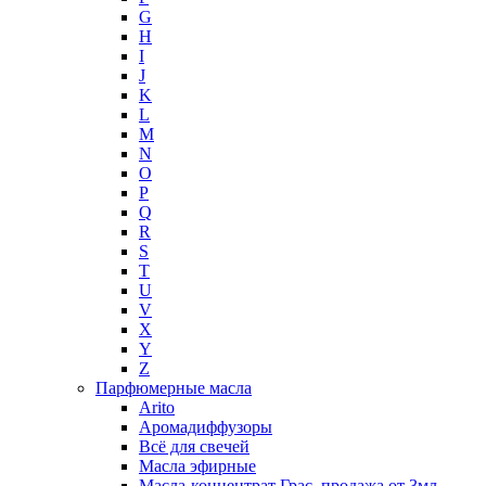
G
H
I
J
K
L
M
N
O
P
Q
R
S
T
U
V
X
Y
Z
Парфюмерные масла
Arito
Аромадиффузоры
Всё для свечей
Масла эфирные
Масла-концентрат Грас, продажа от 3мл.