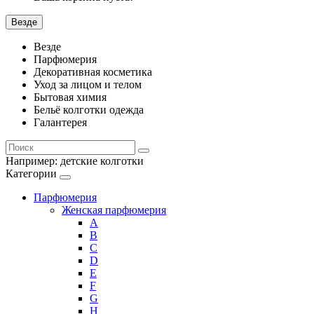
Везде
Везде
Парфюмерия
Декоративная косметика
Уход за лицом и телом
Бытовая химия
Бельё колготки одежда
Галантерея
Например:
детские колготки
Категории
Парфюмерия
Женская парфюмерия
A
B
C
D
E
F
G
H