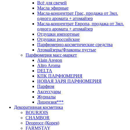
Всё для свечей
Масла эфирные
Масла-концентрат Грас, продажа от 3мл.
одного аромата + атомайзер
Масла-концентрат Европа, продажа от 3мл.
одного аромата + атомайзер
Отдушки импортные
Отдушки российские
Парфюмерно-косметические средства
Атомайзеры/Флаконы пустые
Парфюмерия масс-маркет
Alain Aregon
Altro Aroma
DELTA
КПК ПАРФЮМЕРИЯ
НОВАЯ ЗАРЯ ПАРФЮМЕРИЯ
Парфюм
Аксессуары
Журналы
Лицензия***
Декоративная косметика
BOURJOIS
CHAMBOR
Deoproce (Корея)
FARMSTAY