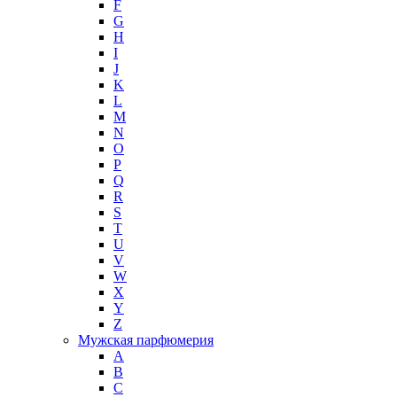
F
G
H
I
J
K
L
M
N
O
P
Q
R
S
T
U
V
W
X
Y
Z
Мужская парфюмерия
A
B
C