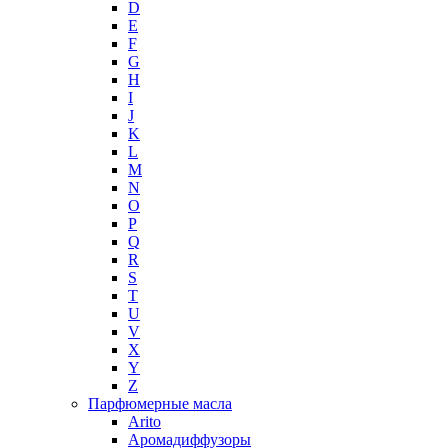
D
E
F
G
H
I
J
K
L
M
N
O
P
Q
R
S
T
U
V
X
Y
Z
Парфюмерные масла
Arito
Аромадиффузоры