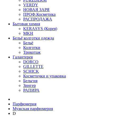
PUREDERM
VERDY
НОВАЯ ЗАРЯ
ПРОФ.Косметика
РАСПРОДАЖА
Бытовая химия
KERASYS (Корея)
MKH
Бельё колготки одежда
Бельё
Колготки
Трикотаж
Галантерея
DORCO
GILLETTE
SCHICK
Косметички и упаковка
Бельгия
Зингер
РАПИРА
Парфюмерия
Мужская парфюмерия
D