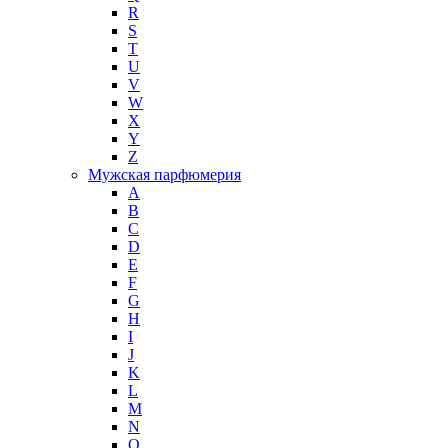
R
S
T
U
V
W
X
Y
Z
Мужская парфюмерия
A
B
C
D
E
F
G
H
I
J
K
L
M
N
O