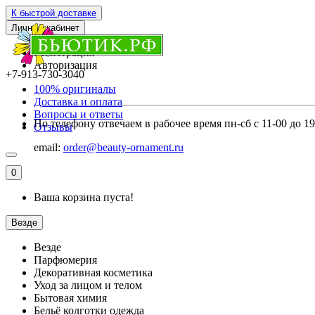
К быстрой доставке
Личный кабинет
Регистрация
Авторизация
+7-913-730-3040
100% оригиналы
Доставка и оплата
Вопросы и ответы
По телефону отвечаем в рабочее время пн-сб с 11-00 до 1
Отзывы
email:
order@beauty-ornament.ru
0
Ваша корзина пуста!
Везде
Везде
Парфюмерия
Декоративная косметика
Уход за лицом и телом
Бытовая химия
Бельё колготки одежда