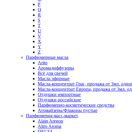
P
Q
R
S
T
U
V
X
Y
Z
Парфюмерные масла
Arito
Аромадиффузоры
Всё для свечей
Масла эфирные
Масла-концентрат Грас, продажа от 3мл. одно
Масла-концентрат Европа, продажа от 3мл. од
Отдушки импортные
Отдушки российские
Парфюмерно-косметические средства
Атомайзеры/Флаконы пустые
Парфюмерия масс-маркет
Alain Aregon
Altro Aroma
DELTA