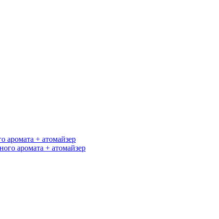
го аромата + атомайзер
ного аромата + атомайзер