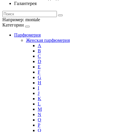
Галантерея
Например:
montale
Категории
Парфюмерия
Женская парфюмерия
A
B
C
D
E
F
G
H
I
J
K
L
M
N
O
P
Q