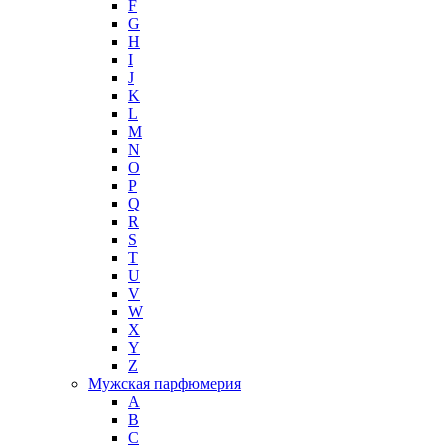
F
G
H
I
J
K
L
M
N
O
P
Q
R
S
T
U
V
W
X
Y
Z
Мужская парфюмерия
A
B
C