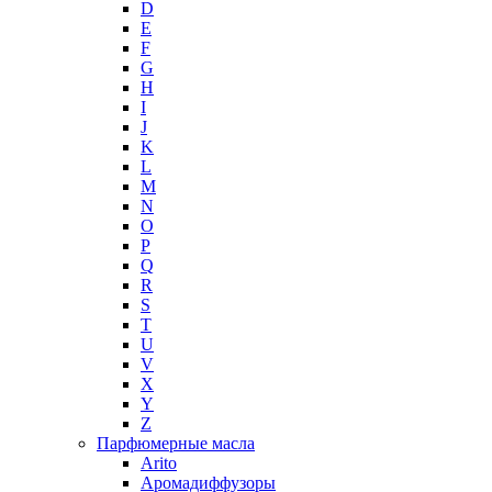
D
E
F
G
H
I
J
K
L
M
N
O
P
Q
R
S
T
U
V
X
Y
Z
Парфюмерные масла
Arito
Аромадиффузоры