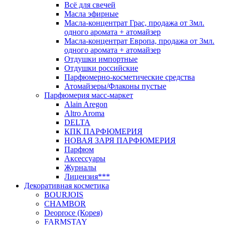
Всё для свечей
Масла эфирные
Масла-концентрат Грас, продажа от 3мл.
одного аромата + атомайзер
Масла-концентрат Европа, продажа от 3мл.
одного аромата + атомайзер
Отдушки импортные
Отдушки российские
Парфюмерно-косметические средства
Атомайзеры/Флаконы пустые
Парфюмерия масс-маркет
Alain Aregon
Altro Aroma
DELTA
КПК ПАРФЮМЕРИЯ
НОВАЯ ЗАРЯ ПАРФЮМЕРИЯ
Парфюм
Аксессуары
Журналы
Лицензия***
Декоративная косметика
BOURJOIS
CHAMBOR
Deoproce (Корея)
FARMSTAY